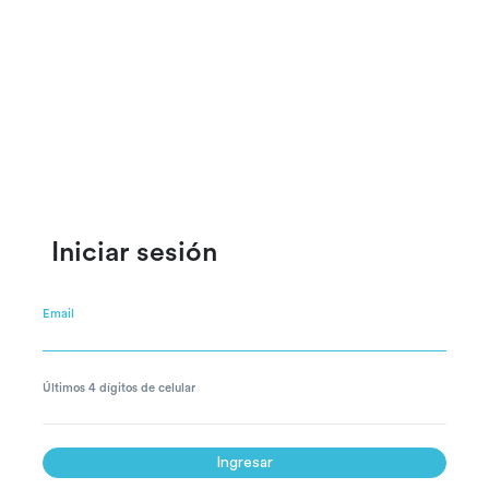
Iniciar sesión
Te damos la
bienvenida
Email
Transformamos el dinero en algo más valioso
Últimos 4 dígitos de celular
Ingresar